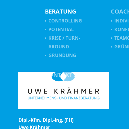
BERATUNG
COAC
CONTROLLING
INDIV
POTENTIAL
KONF
KRISE / TURN-
TEAM
AROUND
GRÜN
GRÜNDUNG
KONTAKT /
ANFAHRT
Dipl.-Kfm. Dipl.-Ing. (FH)
Uwe Krähmer