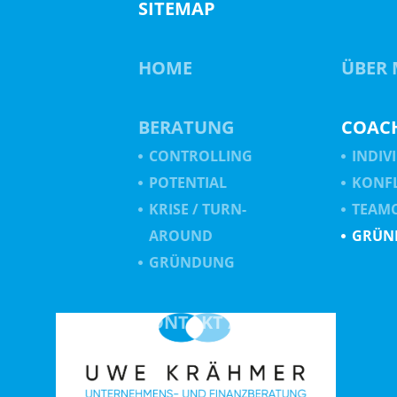
SITEMAP
HOME
ÜBER 
BERATUNG
COAC
CONTROLLING
INDIV
POTENTIAL
KONF
KRISE / TURN-
TEAM
AROUND
GRÜN
GRÜNDUNG
KONTAKT /
ANFAHRT