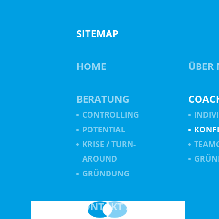
SITEMAP
HOME
ÜBER 
BERATUNG
COAC
CONTROLLING
INDIV
POTENTIAL
KONF
KRISE / TURN-
TEAM
AROUND
GRÜN
GRÜNDUNG
KONTAKT /